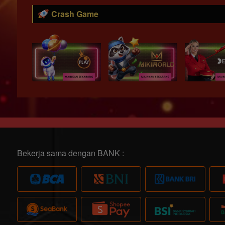
Crash Game
Bekerja sama dengan BANK :