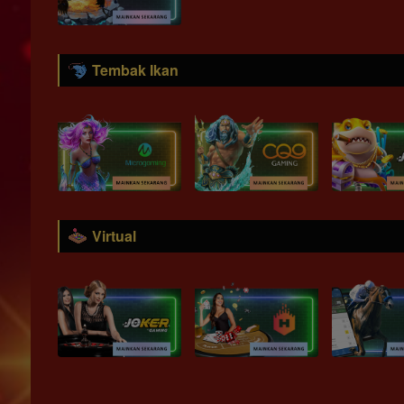
Tembak Ikan
Virtual