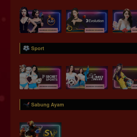
Sport
Sabung Ayam