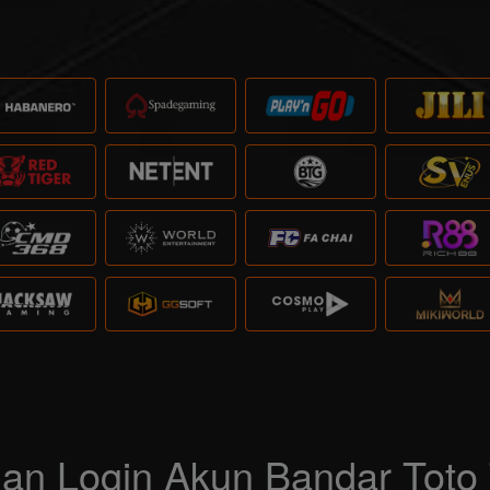
Dan Login Akun Bandar Toto 