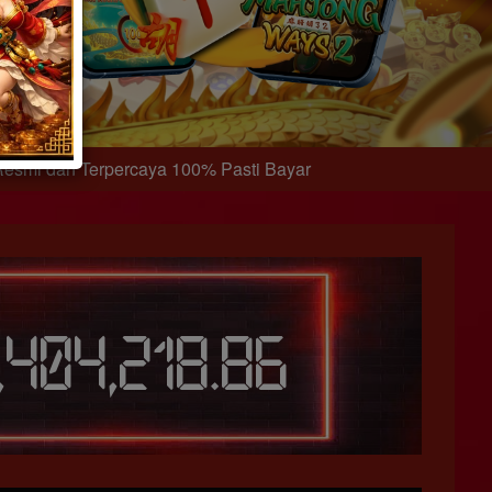
 dan Terpercaya 100% Pasti Bayar
,404,233.86