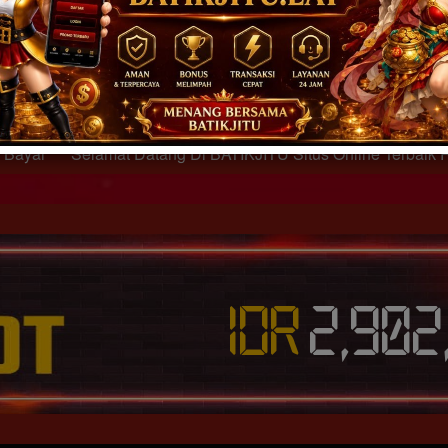
r
Selamat Datang Di BATIKJITU Situs Online Terbaik Resmi
IDR
2,902