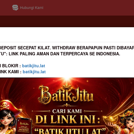
i
Hubungi Kami
EL
SLOT
LIVE CASINO
SPORT
SABUNG 
EPOSIT SECEPAT KILAT. WITHDRAW BERAPAPUN PASTI DIBAYAR
TU": LINK PALING AMAN DAN TERPERCAYA SE INDONESIA.
I BLOKIR :
batikjitu.lat
INK KAMI :
batikjitu.lat