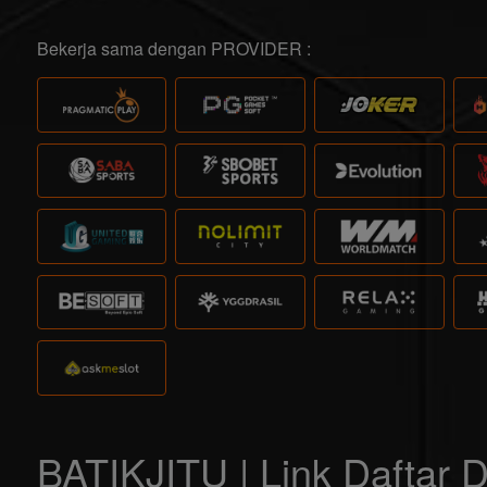
Bekerja sama dengan PROVIDER :
BATIKJITU | Link Daftar 