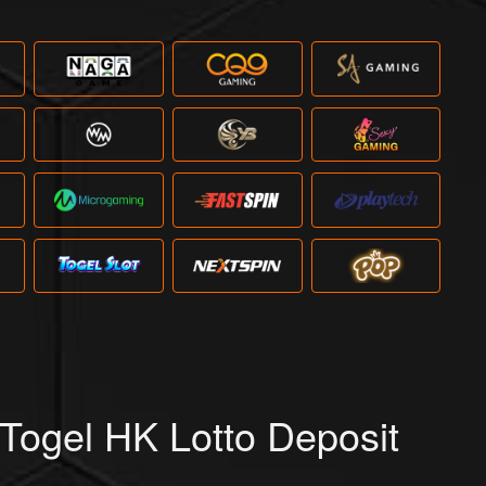
Togel HK Lotto Deposit