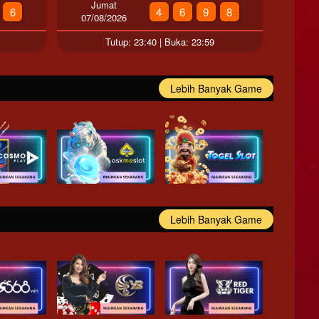
Jumat
6
4
6
9
8
07/08/2026
Tutup: 23:40 | Buka: 23:59
Lebih Banyak Game
Lebih Banyak Game