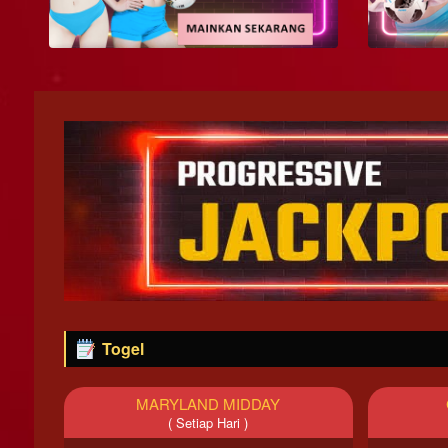
Togel
MARYLAND MIDDAY
( Setiap Hari )