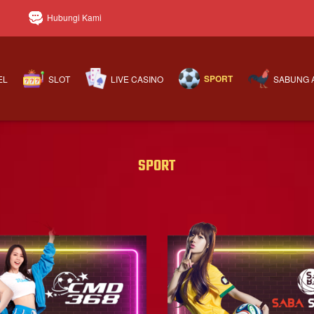
i
Hubungi Kami
SPORT
EL
SLOT
LIVE CASINO
SABUNG 
SPORT