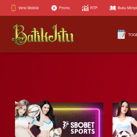
Versi Mobile
Promo
RTP
Buku Mimp
TOG