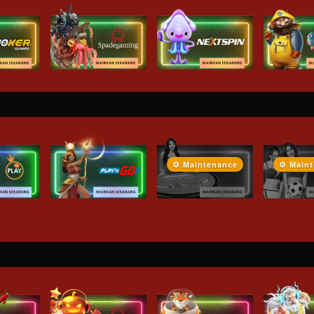
⚙ Maintenance
⚙ Main