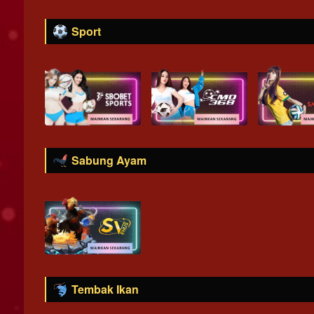
Sport
Sabung Ayam
Tembak Ikan