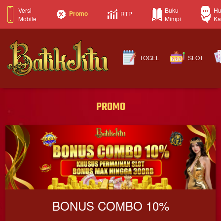
Versi
Buku
Hu
Promo
RTP
Mobile
Mimpi
Ka
TOGEL
SLOT
PROMO
BONUS COMBO 10%