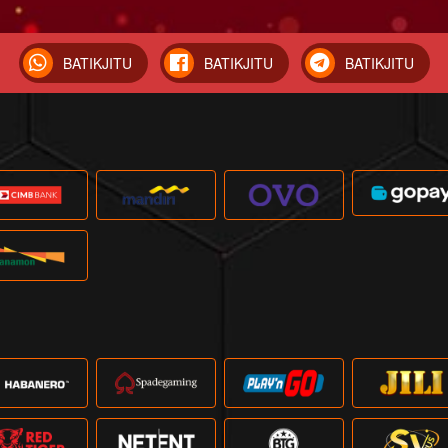
BATIKJITU
BATIKJITU
BATIKJITU