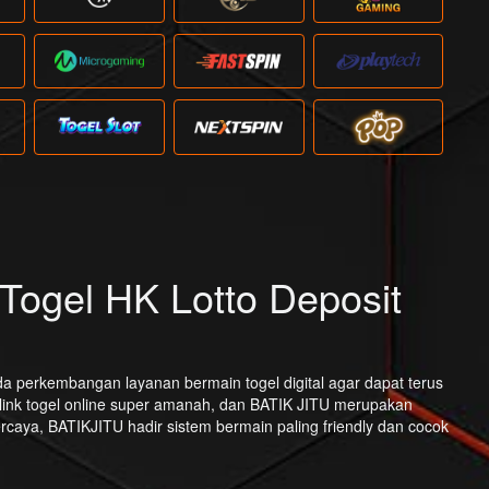
Togel HK Lotto Deposit
ada perkembangan layanan bermain togel digital agar dapat terus
ink togel online super amanah, dan BATIK JITU merupakan
ercaya, BATIKJITU hadir sistem bermain paling friendly dan cocok