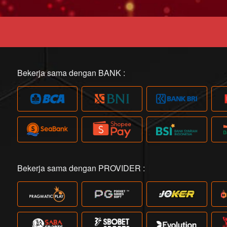
Bekerja sama dengan BANK :
Bekerja sama dengan PROVIDER :