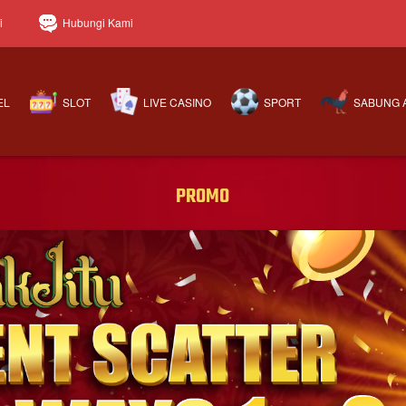
i
Hubungi Kami
EL
SLOT
LIVE CASINO
SPORT
SABUNG 
PROMO